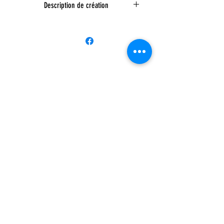
Description de création
Cyanotype dont négatif peint sur
papier calque,
retravaillé numériquement.
SORAYA MOBÉ
CONTACTS
GALERIE
PRENDRE RDV