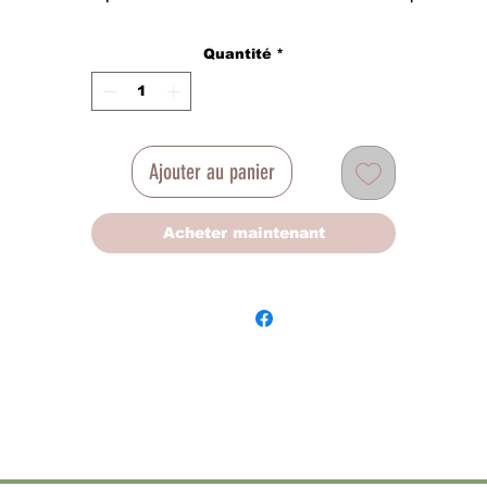
poches par face
Quantité
*
Tissu principal : synthétique
Rembourrage : ouate
Tissu secondaire : synthétique
Ajouter au panier
Acheter maintenant